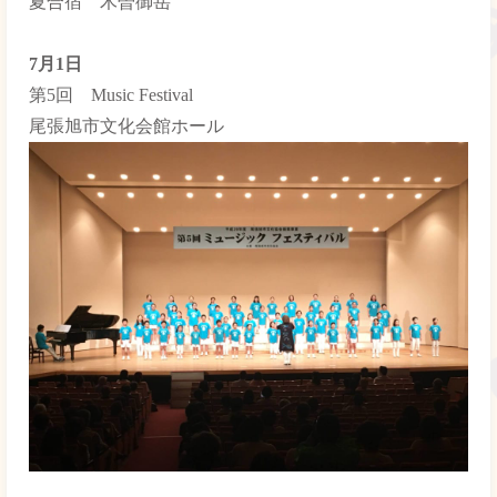
夏合宿 木曽御岳
7月1日
第5回 Music Festival
尾張旭市文化会館ホール